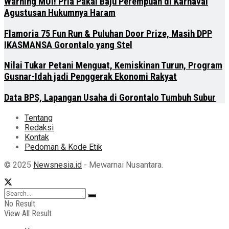
Warning MUI! Pria Pakai Baju Perempuan di Karnaval
Agustusan Hukumnya Haram
Flamoria 75 Fun Run & Puluhan Door Prize, Masih DPP
IKASMANSA Gorontalo yang Stel
Nilai Tukar Petani Menguat, Kemiskinan Turun, Program
Gusnar-Idah jadi Penggerak Ekonomi Rakyat
Data BPS, Lapangan Usaha di Gorontalo Tumbuh Subur
Tentang
Redaksi
Kontak
Pedoman & Kode Etik
© 2025
Newsnesia.id
- Mewarnai Nusantara.
No Result
View All Result