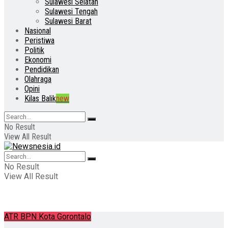
Sulawesi Selatan
Sulawesi Tengah
Sulawesi Barat
Nasional
Peristiwa
Politik
Ekonomi
Pendidikan
Olahraga
Opini
Kilas Balik
new
No Result
View All Result
No Result
View All Result
ATR BPN Kota Gorontalo