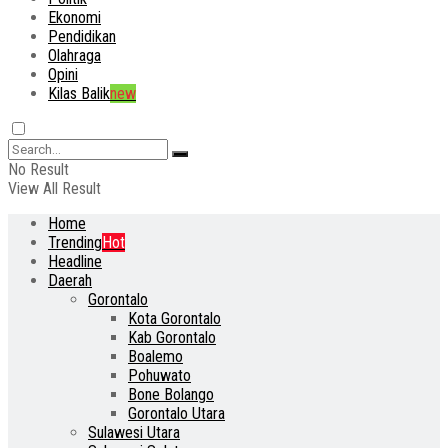
Ekonomi
Pendidikan
Olahraga
Opini
Kilas Balik
new
No Result
View All Result
Home
Trending
Hot
Headline
Daerah
Gorontalo
Kota Gorontalo
Kab Gorontalo
Boalemo
Pohuwato
Bone Bolango
Gorontalo Utara
Sulawesi Utara