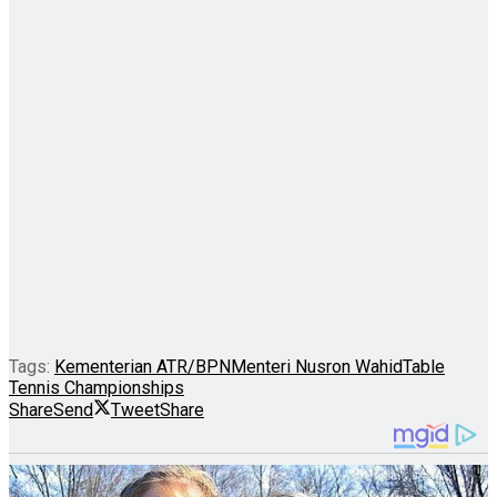
Tags:
Kementerian ATR/BPN
Menteri Nusron Wahid
Table
Tennis Championships
Share
Send
Tweet
Share