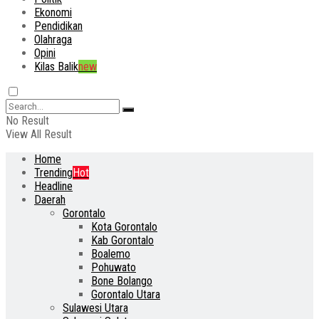
Ekonomi
Pendidikan
Olahraga
Opini
Kilas Balik
new
No Result
View All Result
Home
Trending
Hot
Headline
Daerah
Gorontalo
Kota Gorontalo
Kab Gorontalo
Boalemo
Pohuwato
Bone Bolango
Gorontalo Utara
Sulawesi Utara