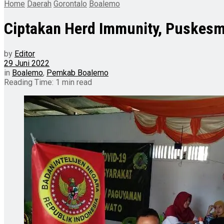
Home
Daerah
Gorontalo
Boalemo
Ciptakan Herd Immunity, Puskesm
by
Editor
29 Juni 2022
in
Boalemo
,
Pemkab Boalemo
Reading Time: 1 min read