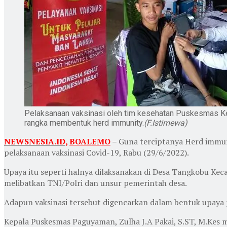
Pelaksanaan vaksinasi oleh tim kesehatan Puskesmas 
rangka membentuk herd immunity.
(F.Istimewa)
NEWSNESIA.ID
,
BOALEMO
– Guna terciptanya Herd immu
pelaksanaan vaksinasi Covid-19, Rabu (29/6/2022).
Upaya itu seperti halnya dilaksanakan di Desa Tangkobu K
melibatkan TNI/Polri dan unsur pemerintah desa.
Adapun vaksinasi tersebut digencarkan dalam bentuk upay
Kepala Puskesmas Paguyaman, Zulha J.A Pakai, S.ST, M.Kes m