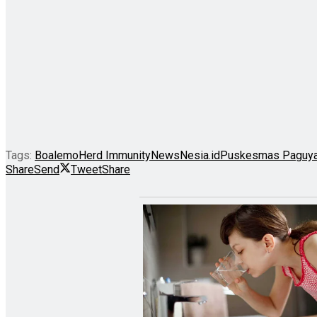
Tags:
Boalemo
Herd Immunity
NewsNesia.id
Puskesmas Paguy
Share
Send
Tweet
Share