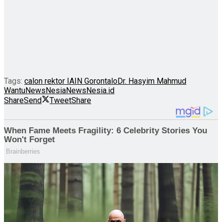
Tags:
calon rektor IAIN Gorontalo
Dr. Hasyim Mahmud
Wantu
NewsNesia
NewsNesia.id
Share
Send
Tweet
Share