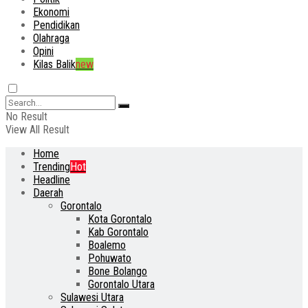
Ekonomi
Pendidikan
Olahraga
Opini
Kilas Balik
new
No Result
View All Result
Home
Trending
Hot
Headline
Daerah
Gorontalo
Kota Gorontalo
Kab Gorontalo
Boalemo
Pohuwato
Bone Bolango
Gorontalo Utara
Sulawesi Utara