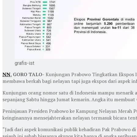
grafis-ist
NN
, GORO TALO-
Kunjungan Prabowo Tingkatkan Ekspos Inf
membawa berkah bagi nelayan tapi juga ekspos dari aspek in
Kunjungan orang nomor satu di Indonesia mampu menarik ate
sepanjang Sabtu hingga Jumat kemarin. Angka itu membuat G
Peninjauan Presiden Prabowo ke Kampung Nelayan Merah Put
keinginannya mensejahterakan nelayan termasuk bicara ten
“Jadi dari aspek komunikasi publik kehadiran Pak Prabowo d
sejauh ini sebab biasanya ekspos kita hanya di angka seribuan