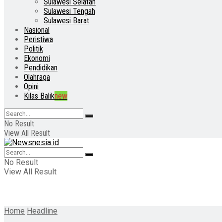
Sulawesi Selatan
Sulawesi Tengah
Sulawesi Barat
Nasional
Peristiwa
Politik
Ekonomi
Pendidikan
Olahraga
Opini
Kilas Balik
new
No Result
View All Result
No Result
View All Result
Home
Headline