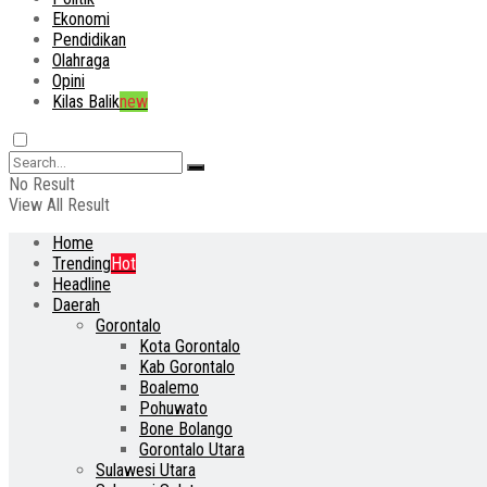
Ekonomi
Pendidikan
Olahraga
Opini
Kilas Balik
new
No Result
View All Result
Home
Trending
Hot
Headline
Daerah
Gorontalo
Kota Gorontalo
Kab Gorontalo
Boalemo
Pohuwato
Bone Bolango
Gorontalo Utara
Sulawesi Utara