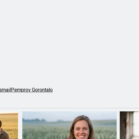
smail
Pemprov Gorontalo