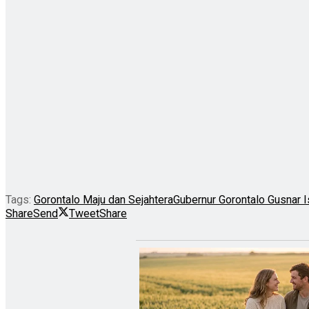
Tags:
Gorontalo Maju dan Sejahtera
Gubernur Gorontalo Gusnar I
Share
Send
Tweet
Share