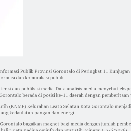
ormasi Publik Provinsi Gorontalo di Peringkat 11 Kunjugan 
formasi dan komunikasi publik.
nsi dan publikasi media. Data analisis media menyebut ekspo
orontalo berada di posisi ke-11 daerah dengan pemberitaan 
ih (KNMP) Kelurahan Leato Selatan Kota Gorontalo menjadi 
tang kedaulatan pangan dan energi.
i Gorontalo bagaikan magnet bagi media dengan jumlah pember
 kali,” Kata Kadis Kominfo dan Statistik, Minggu (17/5/2026).