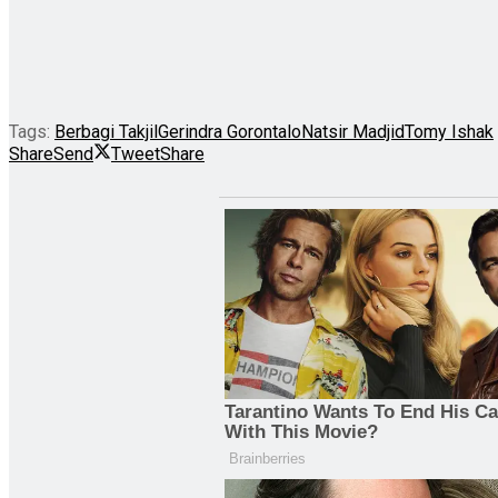
Tags:
Berbagi Takjil
Gerindra Gorontalo
Natsir Madjid
Tomy Ishak
Share
Send
Tweet
Share