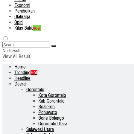
Ekonomi
Pendidikan
Olahraga
Opini
Kilas Balik
new
No Result
View All Result
Home
Trending
Hot
Headline
Daerah
Gorontalo
Kota Gorontalo
Kab Gorontalo
Boalemo
Pohuwato
Bone Bolango
Gorontalo Utara
Sulawesi Utara