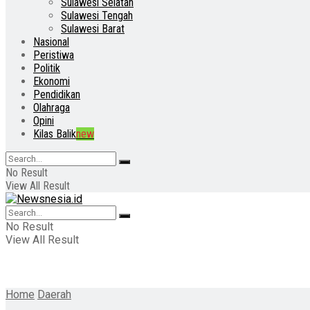
Sulawesi Selatan
Sulawesi Tengah
Sulawesi Barat
Nasional
Peristiwa
Politik
Ekonomi
Pendidikan
Olahraga
Opini
Kilas Balik
new
No Result
View All Result
No Result
View All Result
Home
Daerah