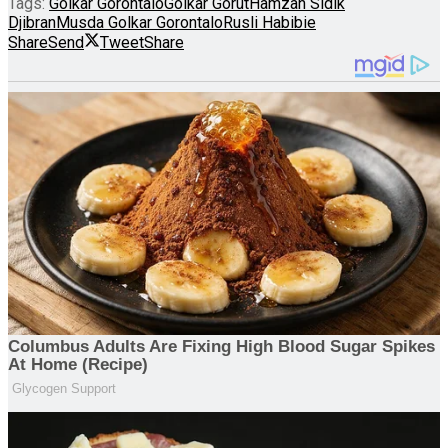
Tags:
Golkar Gorontalo
Golkar Gorut
Hamzah Sidik
Djibran
Musda Golkar Gorontalo
Rusli Habibie
Share
Send
Tweet
Share