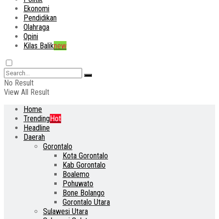
Ekonomi
Pendidikan
Olahraga
Opini
Kilas Balik
new
No Result
View All Result
Home
Trending
Hot
Headline
Daerah
Gorontalo
Kota Gorontalo
Kab Gorontalo
Boalemo
Pohuwato
Bone Bolango
Gorontalo Utara
Sulawesi Utara