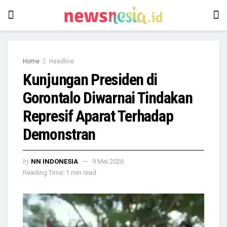
Home
Headline
Kunjungan Presiden di
Gorontalo Diwarnai Tindakan
Represif Aparat Terhadap
Demonstran
by
NN INDONESIA
9 Mei 2026
Reading Time: 1 min read