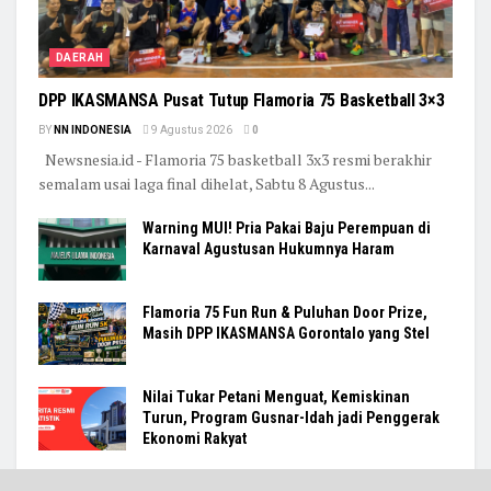
DAERAH
DPP IKASMANSA Pusat Tutup Flamoria 75 Basketball 3×3
BY
NN INDONESIA
9 Agustus 2026
0
Newsnesia.id - Flamoria 75 basketball 3x3 resmi berakhir
semalam usai laga final dihelat, Sabtu 8 Agustus...
Warning MUI! Pria Pakai Baju Perempuan di
Karnaval Agustusan Hukumnya Haram
Flamoria 75 Fun Run & Puluhan Door Prize,
Masih DPP IKASMANSA Gorontalo yang Stel
Nilai Tukar Petani Menguat, Kemiskinan
Turun, Program Gusnar-Idah jadi Penggerak
Ekonomi Rakyat
Data BPS, Lapangan Usaha di Gorontalo