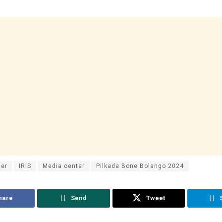
er
IRIS
Media center
Pilkada Bone Bolango 2024
hare
Send
Tweet