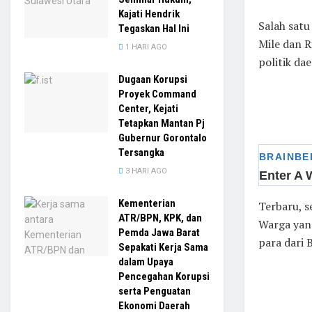
Kajati Hendrik
Salah satu
Tegaskan Hal Ini
Mile dan R
1 HARI AGO
politik dae
Dugaan Korupsi
Proyek Command
Center, Kejati
Tetapkan Mantan Pj
Gubernur Gorontalo
Tersangka
3 HARI AGO
Kementerian
Terbaru, s
ATR/BPN, KPK, dan
Warga yan
Pemda Jawa Barat
para dari 
Sepakati Kerja Sama
dalam Upaya
Pencegahan Korupsi
serta Penguatan
Ekonomi Daerah