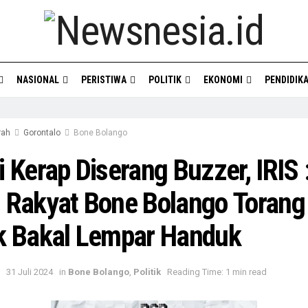
NASIONAL
PERISTIWA
POLITIK
EKONOMI
PENDIDIK
rah
Gorontalo
Bone Bolango
 Kerap Diserang Buzzer, IRIS 
 Rakyat Bone Bolango Torang
k Bakal Lempar Handuk
31 Juli 2024
in
Bone Bolango
,
Politik
Reading Time: 1 min read