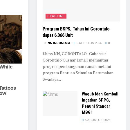
HEADLINE
Program BSPS, Tahun Ini Gorontalo
dapat 6.066 Unit
BY
NN INDONESIA
5 AGUSTUS 2026
0
f.hms NN, GORONTALO- Gubernur
Gorontalo Gusnar Ismail memantau
progres pembangunan rumah melalui
program Bantuan Stimulan Perumahan
Swadaya...
Wagub Idah Kembali
Ingatkan SPPG,
Penuhi Standar
MBG!
5 AGUSTUS 2026