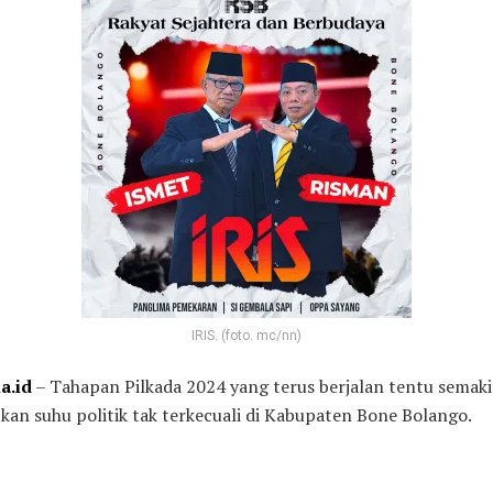
IRIS. (foto. mc/nn)
a.id
– Tahapan Pilkada 2024 yang terus berjalan tentu semak
an suhu politik tak terkecuali di Kabupaten Bone Bolango.