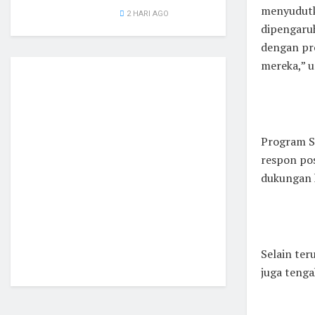
menyudutka
2 HARI AGO
dipengaruh
dengan pr
mereka,” u
Program S
respon pos
dukungan k
Selain ter
juga tenga