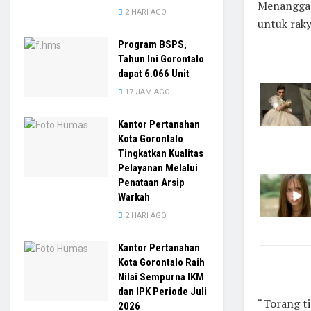
Menanggapi
2 HARI AGO
untuk raky
Program BSPS,
Tahun Ini Gorontalo
dapat 6.066 Unit
17 JAM AGO
Kantor Pertanahan
Kota Gorontalo
Tingkatkan Kualitas
Pelayanan Melalui
Penataan Arsip
Warkah
2 HARI AGO
Kantor Pertanahan
Kota Gorontalo Raih
Nilai Sempurna IKM
dan IPK Periode Juli
“Torang ti
2026