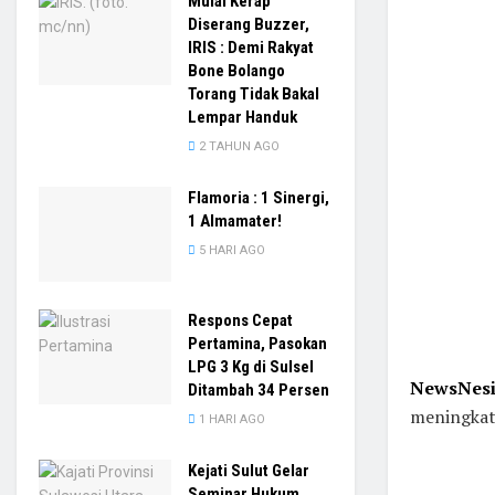
Mulai Kerap
Diserang Buzzer,
IRIS : Demi Rakyat
Bone Bolango
Torang Tidak Bakal
Lempar Handuk
2 TAHUN AGO
Flamoria : 1 Sinergi,
1 Almamater!
5 HARI AGO
Respons Cepat
Pertamina, Pasokan
LPG 3 Kg di Sulsel
NewsNesi
Ditambah 34 Persen
meningkatk
1 HARI AGO
Kejati Sulut Gelar
Seminar Hukum,