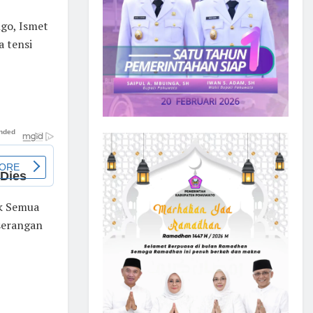
ngo, Ismet
a tensi
uk Semua
serangan