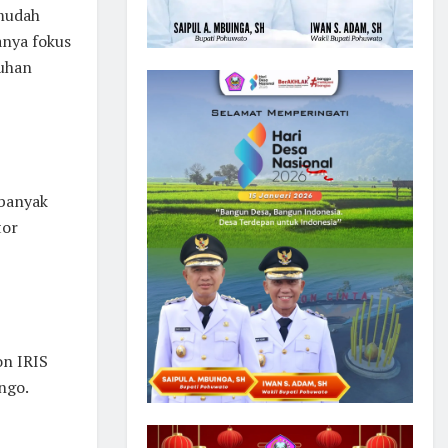
 mudah
anya fokus
tuhan
 banyak
tor
on IRIS
ngo.