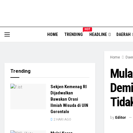
HOT
HOME
TRENDING
HEADLINE
DAERAH
Home
Dae
Mulai
Trending
Demi
Sekjen Kemenag RI
Dijadwalkan
Tida
Bawakan Orasi
Ilmiah Wisuda di UIN
Gorontalo
by
Editor
2 HARI AGO