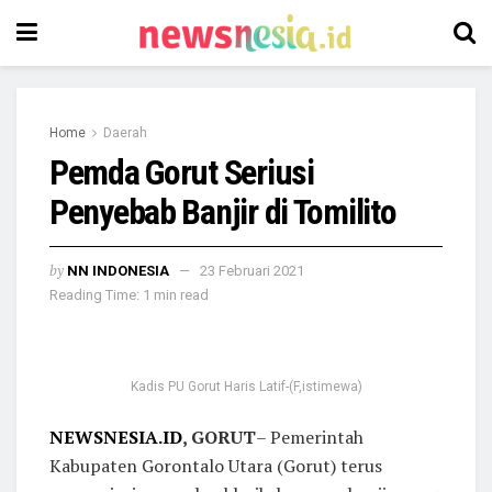
Home
Daerah
Pemda Gorut Seriusi
Penyebab Banjir di Tomilito
by
NN INDONESIA
23 Februari 2021
Reading Time: 1 min read
Kadis PU Gorut Haris Latif-(F,istimewa)
NEWSNESIA.ID
, GORUT
– Pemerintah
Kabupaten Gorontalo Utara (Gorut) terus