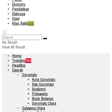
Ekonomi
Pendidikan
Olahraga
Opini
Kilas Balik
new
No Result
View All Result
Home
Trending
Hot
Headline
Daerah
Gorontalo
Kota Gorontalo
Kab Gorontalo
Boalemo
Pohuwato
Bone Bolango
Gorontalo Utara
Sulawesi Utara