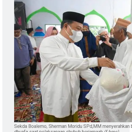
Sekda Boalemo, Sherman Moridu SPd,MM menyerahkan b
dhuafa saat pelaksanaan shubuh berjamaah.
(f.hms)