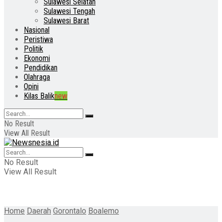
Sulawesi Selatan
Sulawesi Tengah
Sulawesi Barat
Nasional
Peristiwa
Politik
Ekonomi
Pendidikan
Olahraga
Opini
Kilas Balik
new
No Result
View All Result
No Result
View All Result
Home
Daerah
Gorontalo
Boalemo