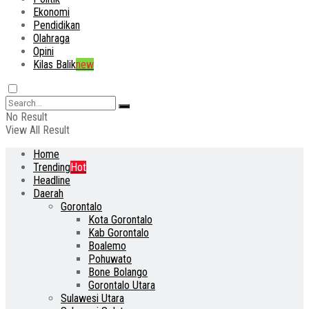
Ekonomi
Pendidikan
Olahraga
Opini
Kilas Balik
new
No Result
View All Result
Home
Trending
Hot
Headline
Daerah
Gorontalo
Kota Gorontalo
Kab Gorontalo
Boalemo
Pohuwato
Bone Bolango
Gorontalo Utara
Sulawesi Utara