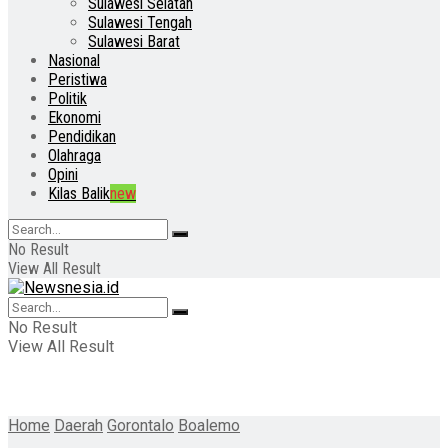
Sulawesi Selatan
Sulawesi Tengah
Sulawesi Barat
Nasional
Peristiwa
Politik
Ekonomi
Pendidikan
Olahraga
Opini
Kilas Balik
new
No Result
View All Result
No Result
View All Result
Home
Daerah
Gorontalo
Boalemo