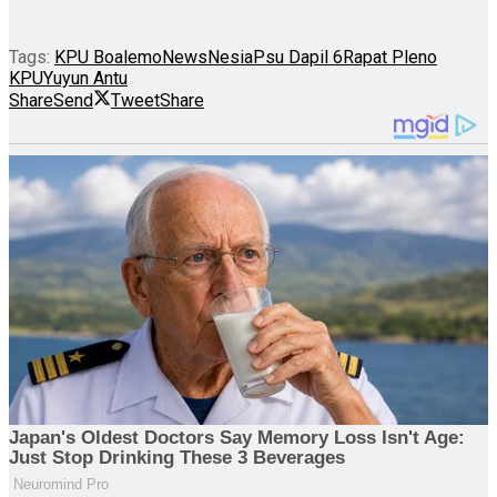
Tags:
KPU Boalemo
NewsNesia
Psu Dapil 6
Rapat Pleno
KPU
Yuyun Antu
Share
Send
Tweet
Share