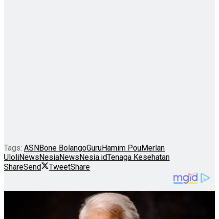
Tags:
ASN
Bone Bolango
Guru
Hamim Pou
Merlan
Uloli
NewsNesia
NewsNesia.id
Tenaga Kesehatan
Share
Send
Tweet
Share