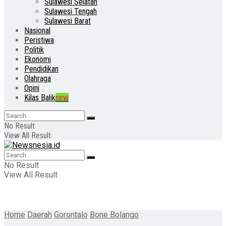
Sulawesi Selatan
Sulawesi Tengah
Sulawesi Barat
Nasional
Peristiwa
Politik
Ekonomi
Pendidikan
Olahraga
Opini
Kilas Balik
new
No Result
View All Result
No Result
View All Result
Home
Daerah
Gorontalo
Bone Bolango