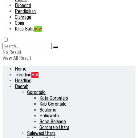
Ekonomi
Pendidikan
Olahraga
Opini
Kilas Balik
new
No Result
View All Result
Home
Trending
Hot
Headline
Daerah
Gorontalo
Kota Gorontalo
Kab Gorontalo
Boalemo
Pohuwato
Bone Bolango
Gorontalo Utara
Sulawesi Utara