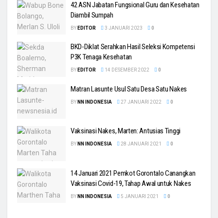
42 ASN Jabatan Fungsional Guru dan Kesehatan
Diambil Sumpah
BY
EDITOR
3 JANUARI 2023
0
BKD-Diklat Serahkan Hasil Seleksi Kompetensi
P3K Tenaga Kesehatan
BY
EDITOR
14 DESEMBER 2022
0
Matran Lasunte Usul Satu Desa Satu Nakes
BY
NN INDONESIA
27 JANUARI 2022
0
Vaksinasi Nakes, Marten: Antusias Tinggi
BY
NN INDONESIA
28 JANUARI 2021
0
14 Januari 2021 Pemkot Gorontalo Canangkan
Vaksinasi Covid-19, Tahap Awal untuk Nakes
BY
NN INDONESIA
5 JANUARI 2021
0