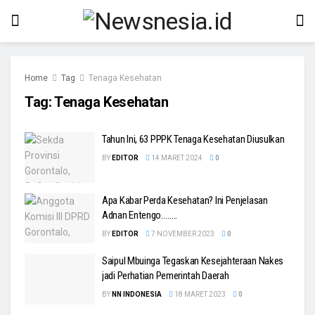
Home
Tag
Tenaga Kesehatan
Tag:
Tenaga Kesehatan
Tahun Ini, 63 PPPK Tenaga Kesehatan Diusulkan
BY
EDITOR
14 MARET 2024
0
Apa Kabar Perda Kesehatan? Ini Penjelasan
Adnan Entengo……..
BY
EDITOR
7 NOVEMBER 2023
0
Saipul Mbuinga Tegaskan Kesejahteraan Nakes
jadi Perhatian Pemerintah Daerah
BY
NN INDONESIA
18 MARET 2023
0