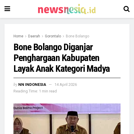
Home
Daerah
Gorontalo
Bone Bolango
Bone Bolango Diganjar
Penghargaan Kabupaten
Layak Anak Kategori Madya
by
NN INDONESIA
14 April 2026
Reading Time: 1 min read