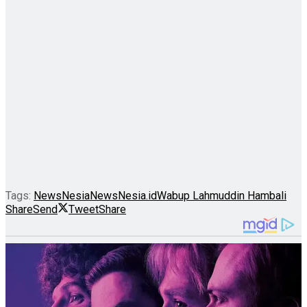
Tags:
NewsNesia
NewsNesia.id
Wabup Lahmuddin Hambali
Share
Send
Tweet
Share