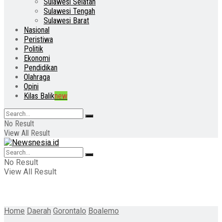
Sulawesi Selatan
Sulawesi Tengah
Sulawesi Barat
Nasional
Peristiwa
Politik
Ekonomi
Pendidikan
Olahraga
Opini
Kilas Balik
new
No Result
View All Result
No Result
View All Result
Home
Daerah
Gorontalo
Boalemo