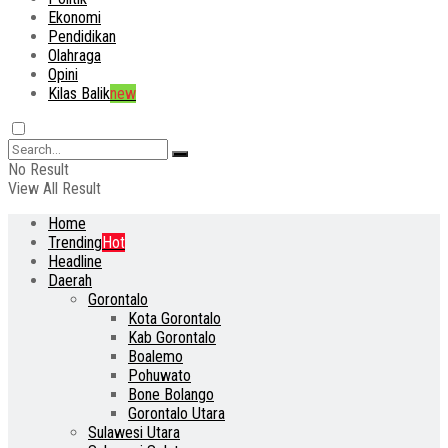
Ekonomi
Pendidikan
Olahraga
Opini
Kilas Balik
new
No Result
View All Result
Home
Trending
Hot
Headline
Daerah
Gorontalo
Kota Gorontalo
Kab Gorontalo
Boalemo
Pohuwato
Bone Bolango
Gorontalo Utara
Sulawesi Utara