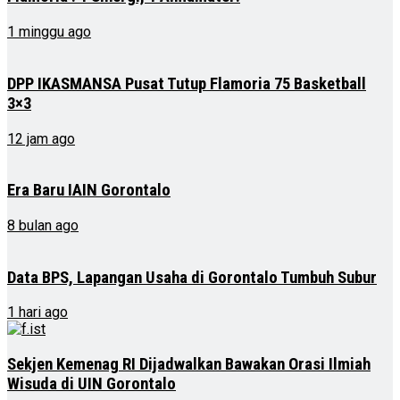
1 minggu ago
DPP IKASMANSA Pusat Tutup Flamoria 75 Basketball
3×3
12 jam ago
Era Baru IAIN Gorontalo
8 bulan ago
Data BPS, Lapangan Usaha di Gorontalo Tumbuh Subur
1 hari ago
Sekjen Kemenag RI Dijadwalkan Bawakan Orasi Ilmiah
Wisuda di UIN Gorontalo