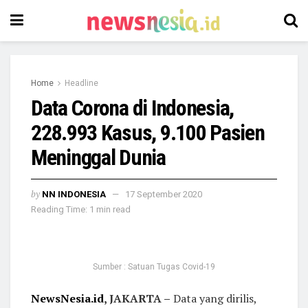
Home
Headline
Data Corona di Indonesia,
228.993 Kasus, 9.100 Pasien
Meninggal Dunia
by
NN INDONESIA
17 September 2020
Reading Time: 1 min read
Sumber : Satuan Tugas Covid-19
NewsNesia.id
, JAKARTA –
Data yang dirilis,