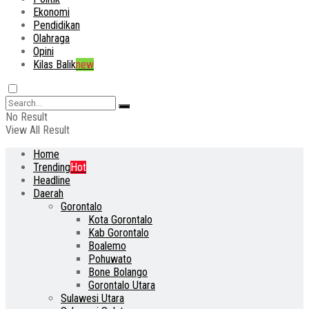
Ekonomi
Pendidikan
Olahraga
Opini
Kilas Balik
new
No Result
View All Result
Home
Trending
Hot
Headline
Daerah
Gorontalo
Kota Gorontalo
Kab Gorontalo
Boalemo
Pohuwato
Bone Bolango
Gorontalo Utara
Sulawesi Utara