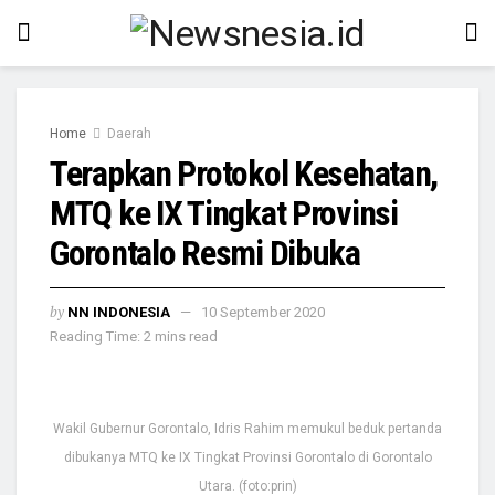
Home
Daerah
Terapkan Protokol Kesehatan,
MTQ ke IX Tingkat Provinsi
Gorontalo Resmi Dibuka
by
NN INDONESIA
10 September 2020
Reading Time: 2 mins read
Wakil Gubernur Gorontalo, Idris Rahim memukul beduk pertanda
dibukanya MTQ ke IX Tingkat Provinsi Gorontalo di Gorontalo
Utara. (foto:prin)