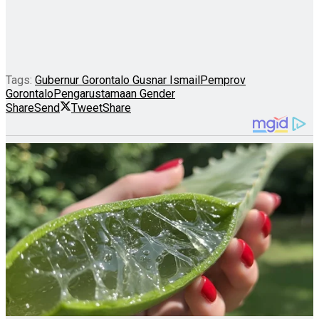
Tags:
Gubernur Gorontalo Gusnar Ismail
Pemprov
Gorontalo
Pengarustamaan Gender
Share
Send
Tweet
Share