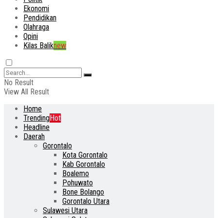
Ekonomi
Pendidikan
Olahraga
Opini
Kilas Balik
new
No Result
View All Result
Home
Trending
Hot
Headline
Daerah
Gorontalo
Kota Gorontalo
Kab Gorontalo
Boalemo
Pohuwato
Bone Bolango
Gorontalo Utara
Sulawesi Utara