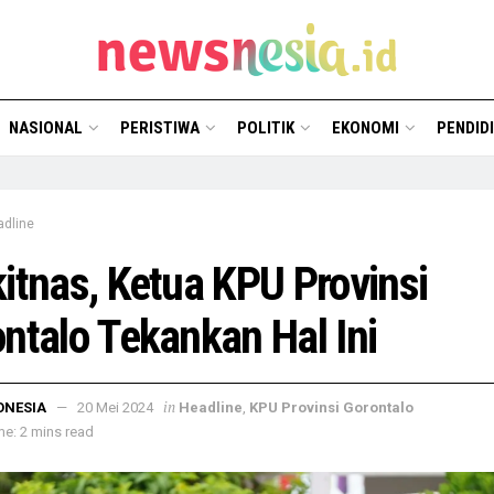
NASIONAL
PERISTIWA
POLITIK
EKONOMI
PENDID
adline
itnas, Ketua KPU Provinsi
ntalo Tekankan Hal Ini
in
ONESIA
20 Mei 2024
Headline
,
KPU Provinsi Gorontalo
e: 2 mins read