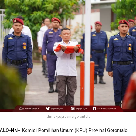
f.hmskpuprovinsigorontalo
ALO-
NN
–
Komisi Pemilihan Umum (KPU) Provinsi Gorontalo