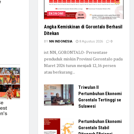
EKONOMI
Angka Kemiskinan di Gorontalo Berhasil
Ditekan
BY
NN INDONESIA
8 Agustus 2026
0
ist NN, GORONTALO- Persentase
penduduk miskin Provinsi Gorontalo pada
Maret 2026 turun menjadi 12,16 persen
atau berkurang...
Triwulan II
Pertumbuhan Ekonomi
Gorontalo Tertinggi se
Sulawesi
Pertumbuhan Ekonomi
Gorontalo Stabil
Ditengah Efisiensi