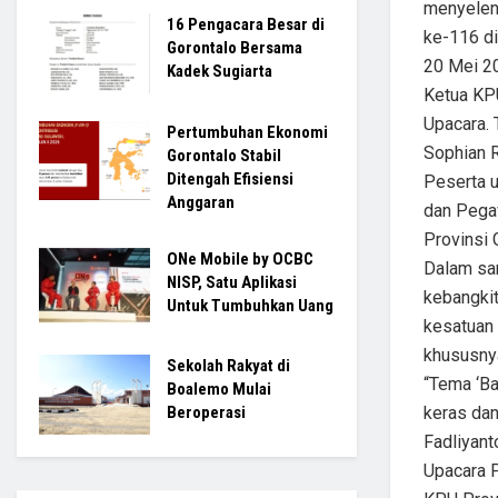
menyeleng
16 Pengacara Besar di
ke-116 di
Gorontalo Bersama
20 Mei 2
Kadek Sugiarta
Ketua KPU
Upacara. 
Pertumbuhan Ekonomi
Sophian R
Gorontalo Stabil
Ditengah Efisiensi
Peserta u
Anggaran
dan Pega
Provinsi 
ONe Mobile by OCBC
Dalam sa
NISP, Satu Aplikasi
kebangki
Untuk Tumbuhkan Uang
kesatuan 
khususny
Sekolah Rakyat di
“Tema ‘Ba
Boalemo Mulai
keras dan
Beroperasi
Fadliyant
Upacara P