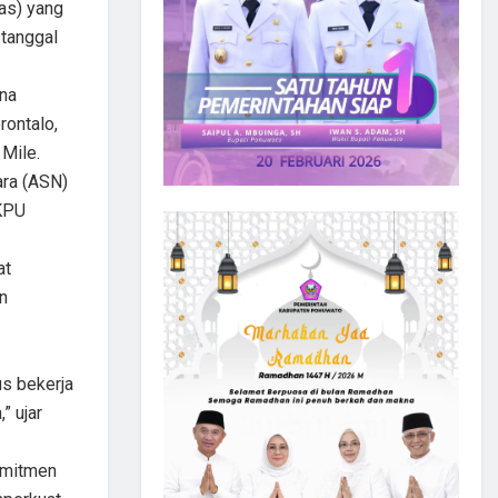
as) yang
 tanggal
ina
rontalo,
 Mile.
gara (ASN)
 KPU
at
n
us bekerja
” ujar
komitmen