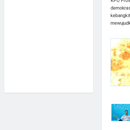
KPU Prov
demokrasi
kebangkit
mewujudka