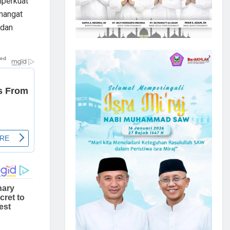
perkuat
emangat
 dan