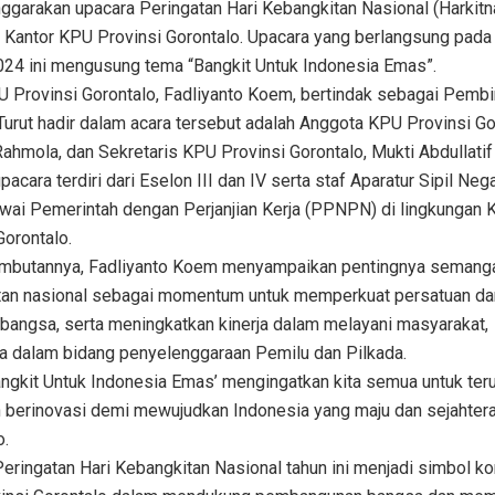
garakan upacara Peringatan Hari Kebangkitan Nasional (Harkitn
 Kantor KPU Provinsi Gorontalo. Upacara yang berlangsung pada
024 ini mengusung tema “Bangkit Untuk Indonesia Emas”.
 Provinsi Gorontalo, Fadliyanto Koem, bertindak sebagai Pemb
Turut hadir dalam acara tersebut adalah Anggota KPU Provinsi Go
ahmola, dan Sekretaris KPU Provinsi Gorontalo, Mukti Abdullatif
pacara terdiri dari Eselon III dan IV serta staf Aparatur Sipil Ne
wai Pemerintah dengan Perjanjian Kerja (PPNPN) di lingkungan
Gorontalo.
mbutannya, Fadliyanto Koem menyampaikan pentingnya semang
tan nasional sebagai momentum untuk memperkuat persatuan da
bangsa, serta meningkatkan kinerja dalam melayani masyarakat,
a dalam bidang penyelenggaraan Pemilu dan Pilkada.
ngkit Untuk Indonesia Emas’ mengingatkan kita semua untuk ter
 berinovasi demi mewujudkan Indonesia yang maju dan sejahtera,
o.
eringatan Hari Kebangkitan Nasional tahun ini menjadi simbol 