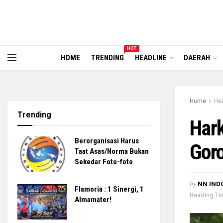
HOT
HOME
TRENDING
HEADLINE
DAERAH
Home
He
Trending
Hark
Berorganisasi Harus
Goro
Taat Asas/Norma Bukan
Sekedar Foto-foto
by
NN IND
Flamoria : 1 Sinergi, 1
Reading Tim
Almamater!