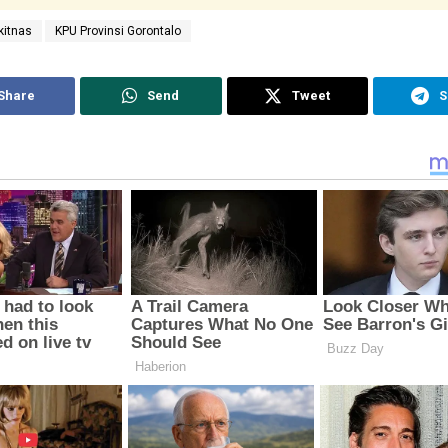
kitnas
KPU Provinsi Gorontalo
Share
Send
Tweet
S