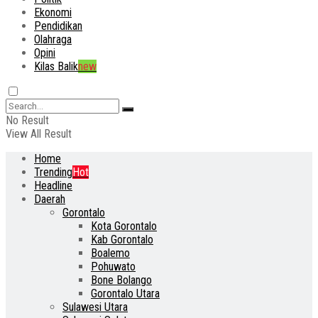
Ekonomi
Pendidikan
Olahraga
Opini
Kilas Balik
new
No Result
View All Result
Home
Trending
Hot
Headline
Daerah
Gorontalo
Kota Gorontalo
Kab Gorontalo
Boalemo
Pohuwato
Bone Bolango
Gorontalo Utara
Sulawesi Utara