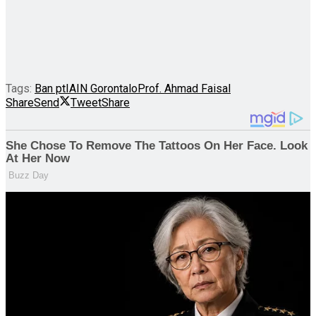
Tags:
Ban pt
IAIN Gorontalo
Prof. Ahmad Faisal
Share
Send
Tweet
Share