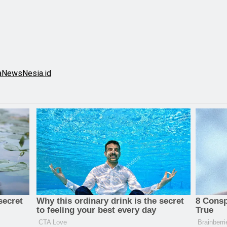
a
NewsNesia.id