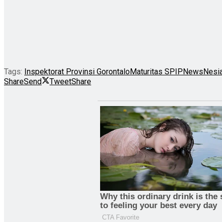
Tags:
Inspektorat Provinsi Gorontalo
Maturitas SPIP
NewsNesi
Share
Send
Tweet
Share