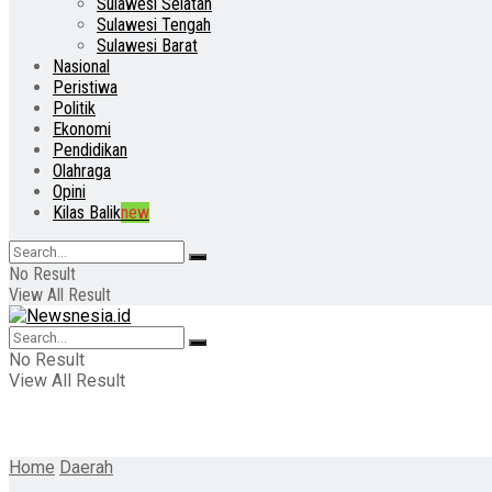
Sulawesi Selatan
Sulawesi Tengah
Sulawesi Barat
Nasional
Peristiwa
Politik
Ekonomi
Pendidikan
Olahraga
Opini
Kilas Balik
new
No Result
View All Result
No Result
View All Result
Home
Daerah