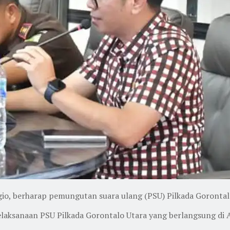
io, berharap pemungutan suara ulang (PSU) Pilkada Goronta
pelaksanaan PSU Pilkada Gorontalo Utara yang berlangsung di