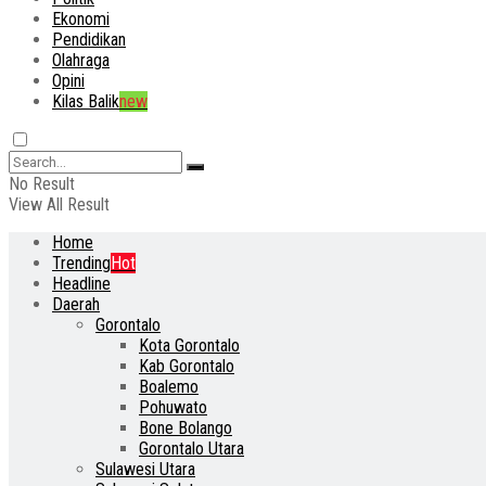
Ekonomi
Pendidikan
Olahraga
Opini
Kilas Balik
new
No Result
View All Result
Home
Trending
Hot
Headline
Daerah
Gorontalo
Kota Gorontalo
Kab Gorontalo
Boalemo
Pohuwato
Bone Bolango
Gorontalo Utara
Sulawesi Utara