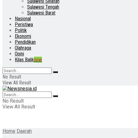
Sulawesi Selatan
Sulawesi Tengah
Sulawesi Barat
Nasional
Peristiwa
Politik
Ekonomi
Pendidikan
Olahraga
Opini
Kilas Balik
new
No Result
View All Result
No Result
View All Result
Home
Daerah