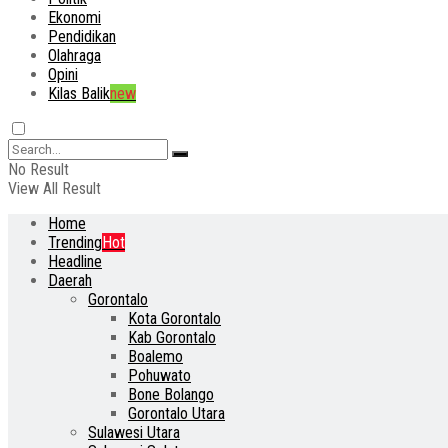
Ekonomi
Pendidikan
Olahraga
Opini
Kilas Balik
new
No Result
View All Result
Home
Trending
Hot
Headline
Daerah
Gorontalo
Kota Gorontalo
Kab Gorontalo
Boalemo
Pohuwato
Bone Bolango
Gorontalo Utara
Sulawesi Utara