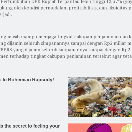
. Pertumbuhan DPK Rupiah terpantau lebih tinggi 12,37% (yoy
ukung oleh kondisi permodalan, profitabilitas, dan likuidita
rjadi.
andang masih mampu menjaga tingkat cakupan penjaminan dan 
 dijamin seluruh simpanannya sampai dengan Rp2 miliar men
/BPRS yang dijamin seluruh simpanannya sampai dengan Rp2 mi
en terhadap tingkat cakupan penjaminan tersebut agar tetap