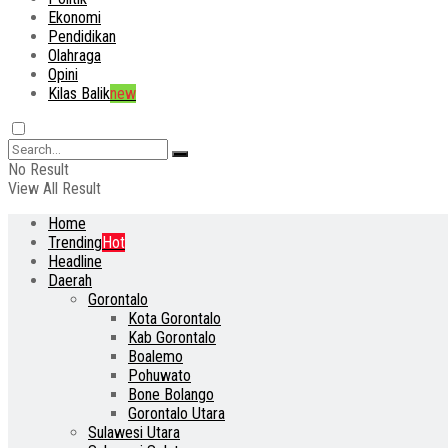
Ekonomi
Pendidikan
Olahraga
Opini
Kilas Balik
new
No Result
View All Result
Home
Trending
Hot
Headline
Daerah
Gorontalo
Kota Gorontalo
Kab Gorontalo
Boalemo
Pohuwato
Bone Bolango
Gorontalo Utara
Sulawesi Utara