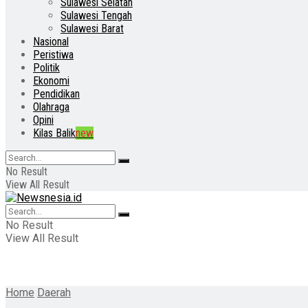
Sulawesi Selatan
Sulawesi Tengah
Sulawesi Barat
Nasional
Peristiwa
Politik
Ekonomi
Pendidikan
Olahraga
Opini
Kilas Balik
new
No Result
View All Result
No Result
View All Result
Home
Daerah