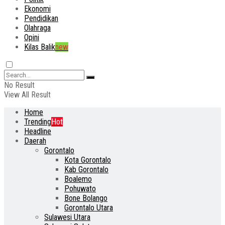
Ekonomi
Pendidikan
Olahraga
Opini
Kilas Balik
new
No Result
View All Result
Home
Trending
Hot
Headline
Daerah
Gorontalo
Kota Gorontalo
Kab Gorontalo
Boalemo
Pohuwato
Bone Bolango
Gorontalo Utara
Sulawesi Utara