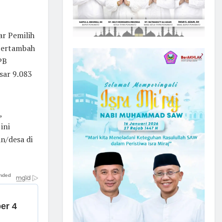
r Pemilih
 bertambah
PB
sar 9.083
,
ini
n/desa di