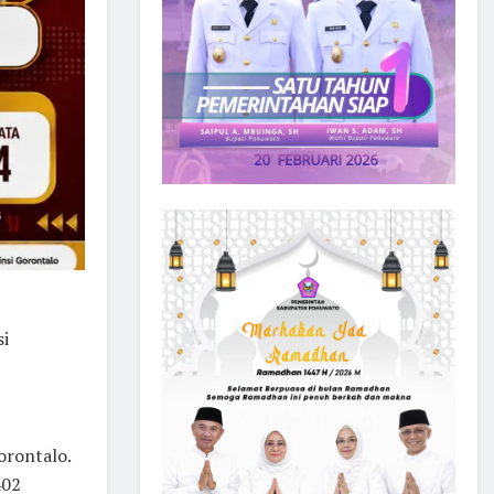
si
orontalo.
402