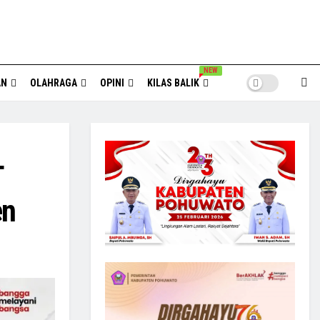
NEW
AN
OLAHRAGA
OPINI
KILAS BALIK
T
en