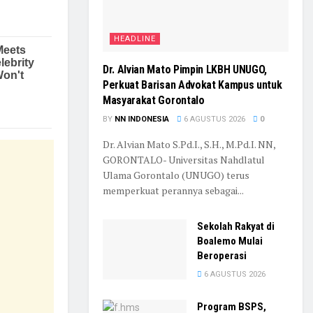
HEADLINE
Dr. Alvian Mato Pimpin LKBH UNUGO,
Perkuat Barisan Advokat Kampus untuk
Masyarakat Gorontalo
BY
NN INDONESIA
6 AGUSTUS 2026
0
Dr. Alvian Mato S.Pd.I., S.H., M.Pd.I. NN,
GORONTALO- Universitas Nahdlatul
Ulama Gorontalo (UNUGO) terus
memperkuat perannya sebagai...
Sekolah Rakyat di
Boalemo Mulai
Beroperasi
6 AGUSTUS 2026
Program BSPS,