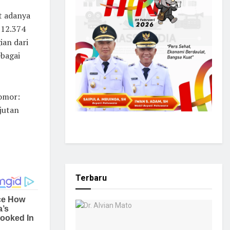
t adanya
 12.374
ian dari
ebagai
Nomor:
jutan
Terbaru