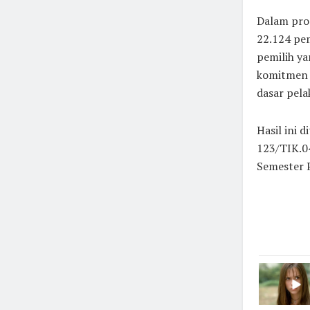
Dalam pro
22.124 pem
pemilih ya
komitmen 
dasar pela
Hasil ini 
123/TIK.04
Semester 