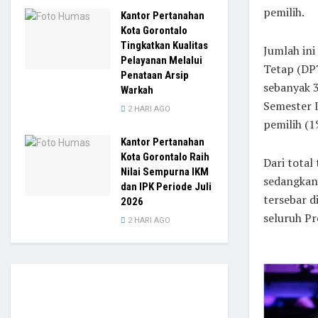
pemilih.
Kantor Pertanahan
Kota Gorontalo
Tingkatkan Kualitas
Jumlah in
Pelayanan Melalui
Tetap (DP
Penataan Arsip
sebanyak 3
Warkah
Semester I
2 HARI AGO
pemilih (1
Kantor Pertanahan
Kota Gorontalo Raih
Dari total
Nilai Sempurna IKM
sedangkan 
dan IPK Periode Juli
tersebar d
2026
seluruh Pr
2 HARI AGO