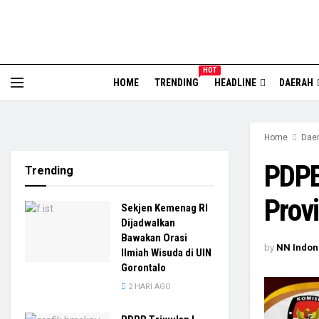
HOT
HOME
TRENDING
HEADLINE
DAERAH
Home
Dae
PDPB
Trending
Prov
Sekjen Kemenag RI
Dijadwalkan
Bawakan Orasi
by
NN Indon
Ilmiah Wisuda di UIN
Gorontalo
2 HARI AGO