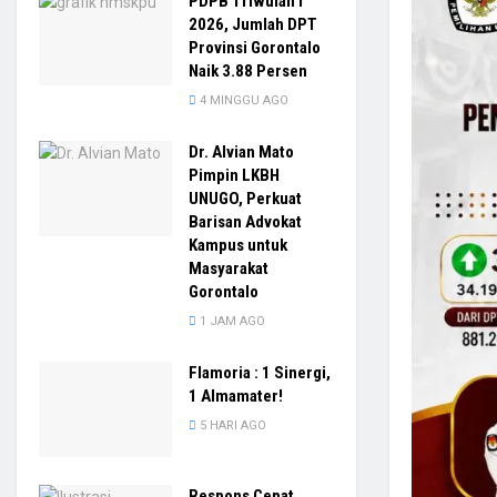
PDPB Triwulan I
2026, Jumlah DPT
Provinsi Gorontalo
Naik 3.88 Persen
4 MINGGU AGO
Dr. Alvian Mato
Pimpin LKBH
UNUGO, Perkuat
Barisan Advokat
Kampus untuk
Masyarakat
Gorontalo
1 JAM AGO
Flamoria : 1 Sinergi,
1 Almamater!
5 HARI AGO
Respons Cepat