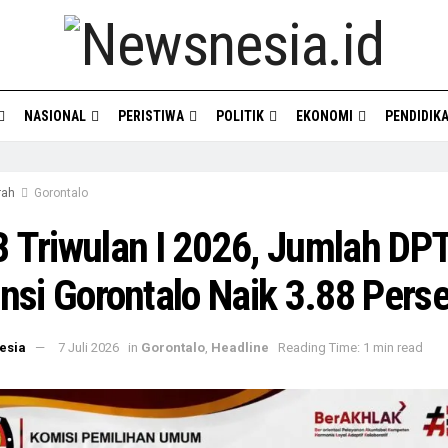
NASIONAL
PERISTIWA
POLITIK
EKONOMI
PENDIDIK
rah
Gorontalo
 Triwulan I 2026, Jumlah DP
insi Gorontalo Naik 3.88 Pers
esia
7 Juli 2026
in
Gorontalo
,
Headline
Reading Time: 1 min read