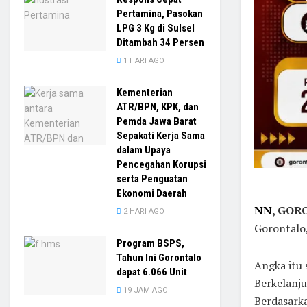
Pertamina, Pasokan
LPG 3 Kg di Sulsel
Ditambah 34 Persen
1 HARI AGO
Kementerian
ATR/BPN, KPK, dan
Pemda Jawa Barat
Sepakati Kerja Sama
dalam Upaya
Pencegahan Korupsi
serta Penguatan
Ekonomi Daerah
NN
, GO
2 HARI AGO
Gorontalo,
Program BSPS,
Tahun Ini Gorontalo
Angka itu 
dapat 6.066 Unit
Berkelanj
19 JAM AGO
Berdasarka