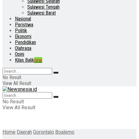
Sulawesi Selatan
Sulawesi Tengah
Sulawesi Barat
Nasional
Peristiwa
Politik
Ekonomi
Pendidikan
Olahraga
Opini
Kilas Balik
new
No Result
View All Result
No Result
View All Result
Home
Daerah
Gorontalo
Boalemo