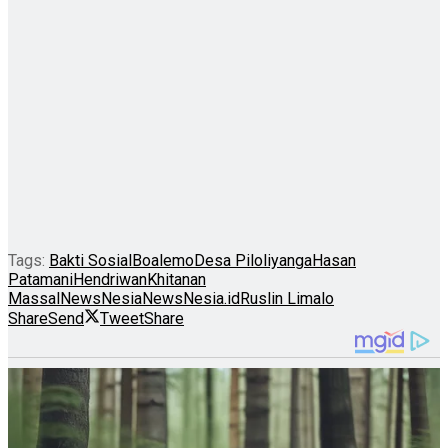
Tags:
Bakti Sosial
Boalemo
Desa Piloliyanga
Hasan
Patamani
Hendriwan
Khitanan
Massal
NewsNesia
NewsNesia.id
Ruslin Limalo
Share
Send
Tweet
Share