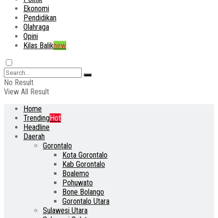
Ekonomi
Pendidikan
Olahraga
Opini
Kilas Balik
new
No Result
View All Result
Home
Trending
Hot
Headline
Daerah
Gorontalo
Kota Gorontalo
Kab Gorontalo
Boalemo
Pohuwato
Bone Bolango
Gorontalo Utara
Sulawesi Utara