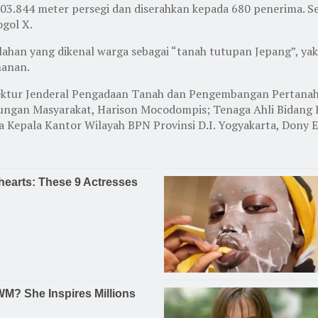
 703.844 meter persegi dan diserahkan kepada 680 penerima. Se
ogol X.
 lahan yang dikenal warga sebagai “tanah tutupan Jepang”, y
hanan.
ektur Jenderal Pengadaan Tanah dan Pengembangan Pertanaha
ngan Masyarakat, Harison Mocodompis; Tenaga Ahli Bidang Ko
Kepala Kantor Wilayah BPN Provinsi D.I. Yogyakarta, Dony Er