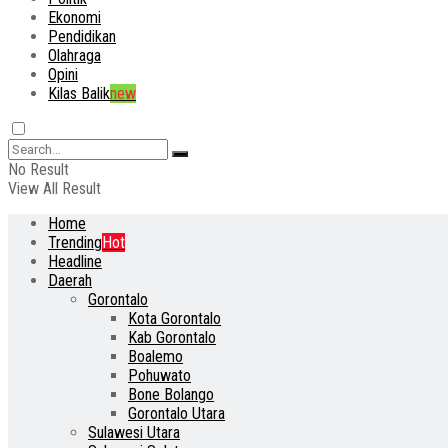
Ekonomi
Pendidikan
Olahraga
Opini
Kilas Balik
new
No Result
View All Result
Home
Trending
Hot
Headline
Daerah
Gorontalo
Kota Gorontalo
Kab Gorontalo
Boalemo
Pohuwato
Bone Bolango
Gorontalo Utara
Sulawesi Utara