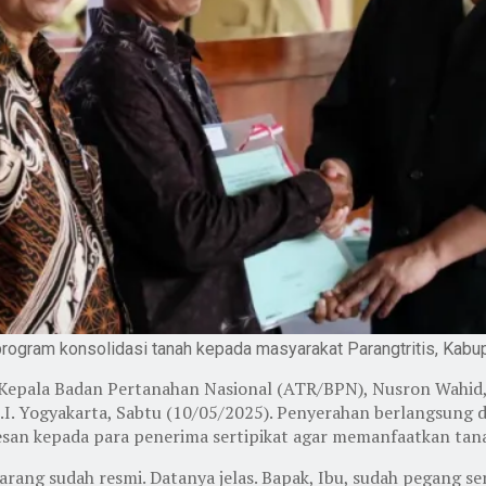
rogram konsolidasi tanah kepada masyarakat Parangtritis, Kabupa
Kepala Badan Pertanahan Nasional (ATR/BPN), Nusron Wahid, 
.I. Yogyakarta, Sabtu (10/05/2025). Penyerahan berlangsung d
rpesan kepada para penerima sertipikat agar memanfaatkan tan
karang sudah resmi. Datanya jelas. Bapak, Ibu, sudah pegang se