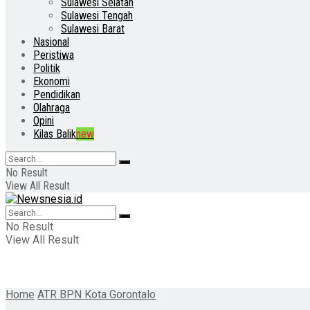
Sulawesi Selatan
Sulawesi Tengah
Sulawesi Barat
Nasional
Peristiwa
Politik
Ekonomi
Pendidikan
Olahraga
Opini
Kilas Balik
new
No Result
View All Result
No Result
View All Result
Home
ATR BPN Kota Gorontalo