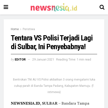
Home
Peristiwa
Tentara VS Polisi Terjadi Lagi
di Sulbar, Ini Penyebabnya!
by
EDITOR
29 Januari 2021
Reading Time: 1 min read
Bentrokan TNI AU VS Polisi akibatkan 3 orang mengalami luka
cukup parah di Banda Tampa Padang, Kabupaten Mamuju. (f.
istimewa)
NEWSNESIA.ID
, SULBAR
– Bandara Tampa