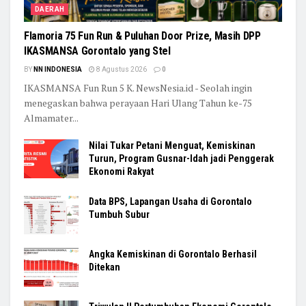
DAERAH
Flamoria 75 Fun Run & Puluhan Door Prize, Masih DPP
IKASMANSA Gorontalo yang Stel
BY
NN INDONESIA
8 Agustus 2026
0
IKASMANSA Fun Run 5 K. NewsNesia.id - Seolah ingin
menegaskan bahwa perayaan Hari Ulang Tahun ke-75
Almamater...
Nilai Tukar Petani Menguat, Kemiskinan
Turun, Program Gusnar-Idah jadi Penggerak
Ekonomi Rakyat
Data BPS, Lapangan Usaha di Gorontalo
Tumbuh Subur
Angka Kemiskinan di Gorontalo Berhasil
Ditekan