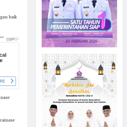
ngan baik
inase
rainase