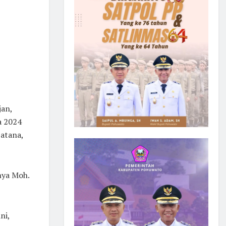
jan,
a 2024
patana,
nya Moh.
ni,