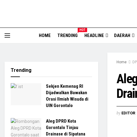
HOT
HOME
TRENDING
HEADLINE
DAERAH
Home
DP
Trending
Aleg
Sekjen Kemenag RI
Drai
Dijadwalkan Bawakan
Orasi Ilmiah Wisuda di
UIN Gorontalo
by
EDITOR
Aleg DPRD Kota
Gorontalo Tinjau
Drainase di Sipatana