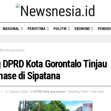
NASIONAL
PERISTIWA
POLITIK
EKONOMI
PENDID
RD kota gorontalo
 DPRD Kota Gorontalo Tinjau
nase di Sipatana
in
31 Januari 2024
DPRD kota gorontalo
Reading Time: 1 min read