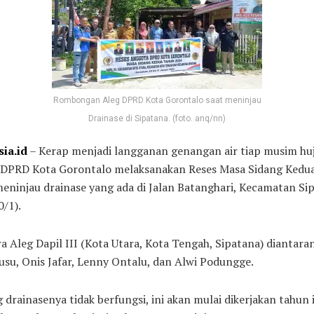
Rombongan Aleg DPRD Kota Gorontalo saat meninjau
Drainase di Sipatana. (foto. anq/nn)
ia.id
– Kerap menjadi langganan genangan air tiap musim hu
DPRD Kota Gorontalo melaksanakan Reses Masa Sidang Kedu
eninjau drainase yang ada di Jalan Batanghari, Kecamatan Si
0/1).
a Aleg Dapil III (Kota Utara, Kota Tengah, Sipatana) diantara
usu, Onis Jafar, Lenny Ontalu, dan Alwi Podungge.
rainasenya tidak berfungsi, ini akan mulai dikerjakan tahun i