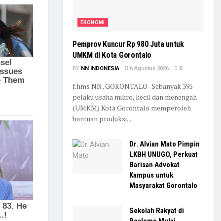
EKONOMI
Pemprov Kuncur Rp 980 Juta untuk
UMKM di Kota Gorontalo
BY
NN INDONESIA
6 Agustus 2026
0
f.hms NN, GORONTALO- Sebanyak 395
pelaku usaha mikro, kecil dan menengah
(UMKM) Kota Gorontalo memperoleh
bantuan produksi...
Dr. Alvian Mato Pimpin
LKBH UNUGO, Perkuat
Barisan Advokat
Kampus untuk
Masyarakat Gorontalo
Sekolah Rakyat di
Boalemo Mulai