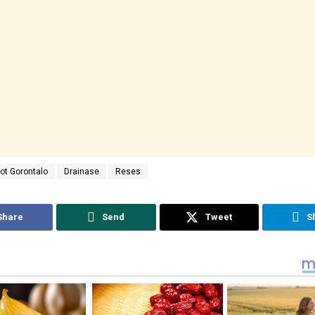
ot Gorontalo
Drainase
Reses
Share
Send
Tweet
S