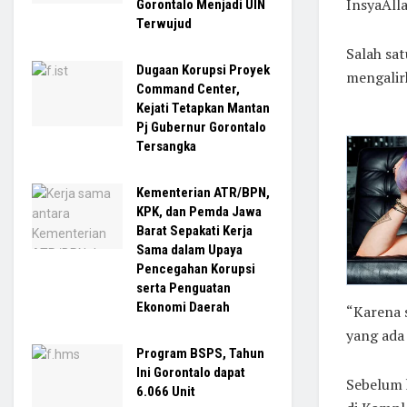
InsyaAlla
Gorontalo Menjadi UIN
Terwujud
Salah sat
Dugaan Korupsi Proyek
mengalirk
Command Center,
Kejati Tetapkan Mantan
Pj Gubernur Gorontalo
Tersangka
Kementerian ATR/BPN,
KPK, dan Pemda Jawa
Barat Sepakati Kerja
Sama dalam Upaya
Pencegahan Korupsi
serta Penguatan
Ekonomi Daerah
“Karena s
yang ada
Program BSPS, Tahun
Ini Gorontalo dapat
Sebelum 
6.066 Unit