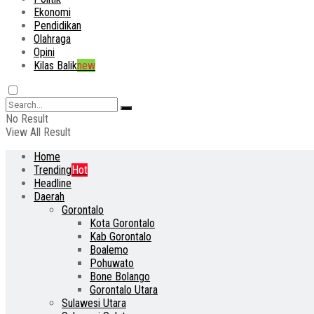
Ekonomi
Pendidikan
Olahraga
Opini
Kilas Balik
new
No Result
View All Result
Home
Trending
Hot
Headline
Daerah
Gorontalo
Kota Gorontalo
Kab Gorontalo
Boalemo
Pohuwato
Bone Bolango
Gorontalo Utara
Sulawesi Utara