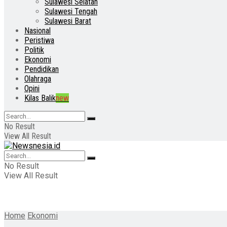
Sulawesi Selatan
Sulawesi Tengah
Sulawesi Barat
Nasional
Peristiwa
Politik
Ekonomi
Pendidikan
Olahraga
Opini
Kilas Balik
new
No Result
View All Result
No Result
View All Result
Home
Ekonomi