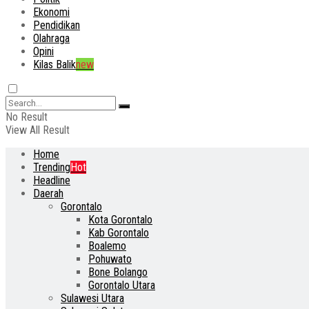
Ekonomi
Pendidikan
Olahraga
Opini
Kilas Balik
new
No Result
View All Result
Home
Trending
Hot
Headline
Daerah
Gorontalo
Kota Gorontalo
Kab Gorontalo
Boalemo
Pohuwato
Bone Bolango
Gorontalo Utara
Sulawesi Utara