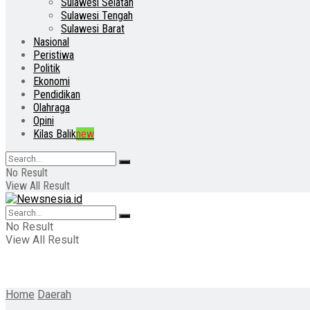
Sulawesi Selatan
Sulawesi Tengah
Sulawesi Barat
Nasional
Peristiwa
Politik
Ekonomi
Pendidikan
Olahraga
Opini
Kilas Balik
new
No Result
View All Result
No Result
View All Result
Home
Daerah