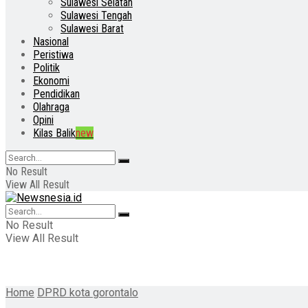
Sulawesi Selatan
Sulawesi Tengah
Sulawesi Barat
Nasional
Peristiwa
Politik
Ekonomi
Pendidikan
Olahraga
Opini
Kilas Balik
new
No Result
View All Result
No Result
View All Result
Home
DPRD kota gorontalo