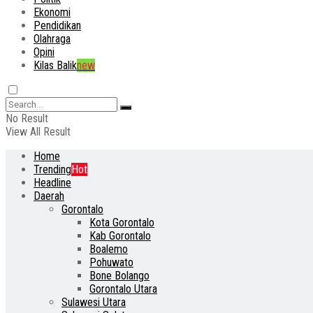
Ekonomi
Pendidikan
Olahraga
Opini
Kilas Balik
new
No Result
View All Result
Home
Trending
Hot
Headline
Daerah
Gorontalo
Kota Gorontalo
Kab Gorontalo
Boalemo
Pohuwato
Bone Bolango
Gorontalo Utara
Sulawesi Utara