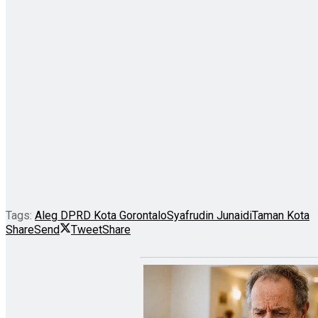
Tags:
Aleg DPRD Kota Gorontalo
Syafrudin Junaidi
Taman Kota
Share
Send
Tweet
Share