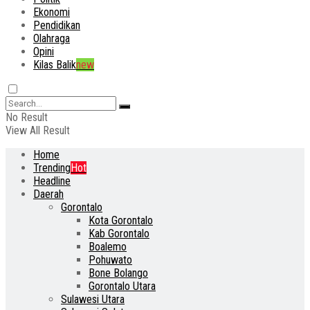
Ekonomi
Pendidikan
Olahraga
Opini
Kilas Balik
new
No Result
View All Result
Home
Trending
Hot
Headline
Daerah
Gorontalo
Kota Gorontalo
Kab Gorontalo
Boalemo
Pohuwato
Bone Bolango
Gorontalo Utara
Sulawesi Utara