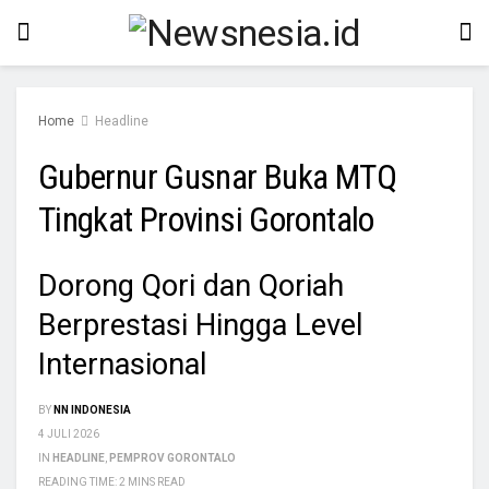
Home
Headline
Gubernur Gusnar Buka MTQ
Tingkat Provinsi Gorontalo
Dorong Qori dan Qoriah
Berprestasi Hingga Level
Internasional
BY
NN INDONESIA
4 JULI 2026
IN
HEADLINE
,
PEMPROV GORONTALO
READING TIME: 2 MINS READ