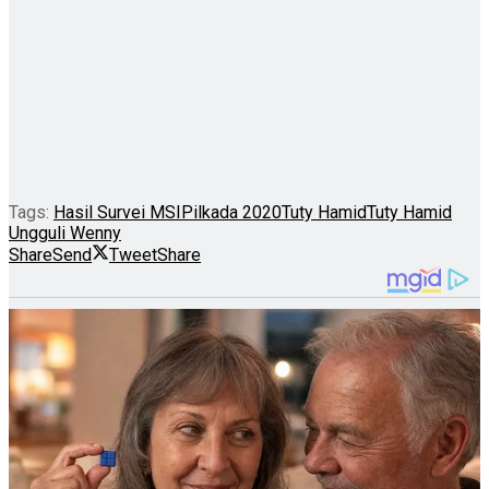
Tags:
Hasil Survei MSI
Pilkada 2020
Tuty Hamid
Tuty Hamid
Ungguli Wenny
Share
Send
Tweet
Share