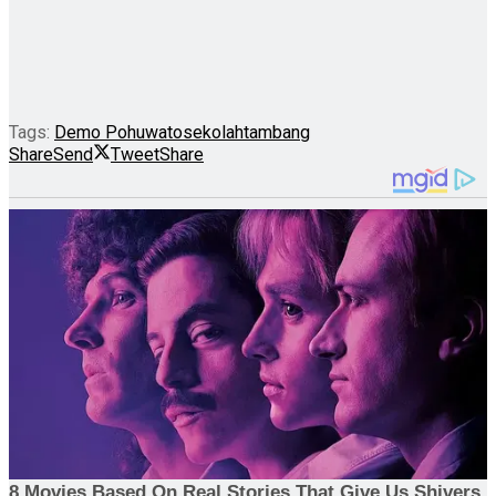
Tags:
Demo Pohuwato
sekolah
tambang
Share
Send
Tweet
Share