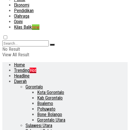
Ekonomi
Pendidikan
Olahraga
Opini
Kilas Balik
new
No Result
View All Result
Home
Trending
Hot
Headline
Daerah
Gorontalo
Kota Gorontalo
Kab Gorontalo
Boalemo
Pohuwato
Bone Bolango
Gorontalo Utara
Sulawesi Utara