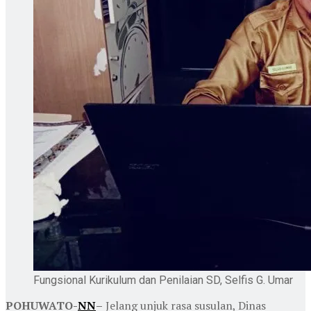
Fungsional Kurikulum dan Penilaian SD, Selfis G. Umar
POHUWATO-
NN
–
Jelang unjuk rasa susulan, Dinas