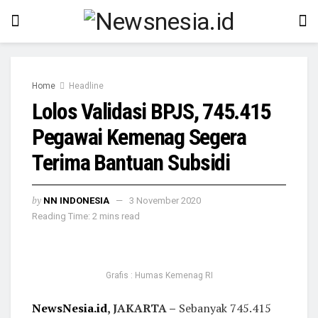
Home
Headline
Lolos Validasi BPJS, 745.415
Pegawai Kemenag Segera
Terima Bantuan Subsidi
by
NN INDONESIA
3 November 2020
Reading Time: 2 mins read
Grafis : Humas Kemenag RI
NewsNesia.id
, JAKARTA –
Sebanyak 745.415