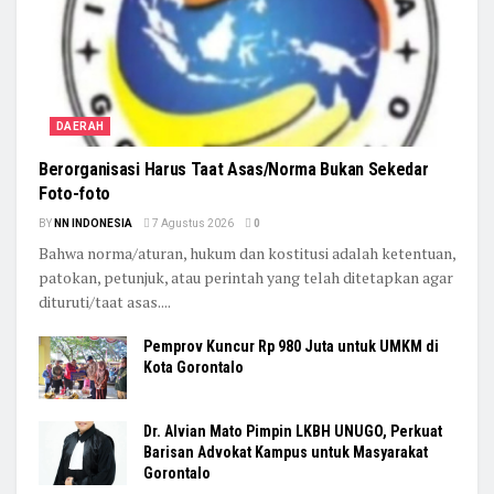
DAERAH
Berorganisasi Harus Taat Asas/Norma Bukan Sekedar
Foto-foto
BY
NN INDONESIA
7 Agustus 2026
0
Bahwa norma/aturan, hukum dan kostitusi adalah ketentuan,
patokan, petunjuk, atau perintah yang telah ditetapkan agar
dituruti/taat asas....
Pemprov Kuncur Rp 980 Juta untuk UMKM di
Kota Gorontalo
Dr. Alvian Mato Pimpin LKBH UNUGO, Perkuat
Barisan Advokat Kampus untuk Masyarakat
Gorontalo