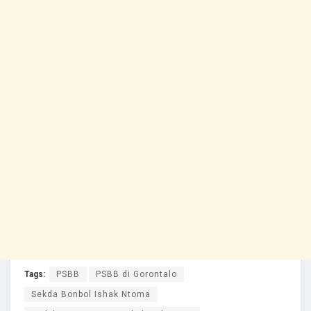
Tags:
PSBB
PSBB di Gorontalo
Sekda Bonbol Ishak Ntoma