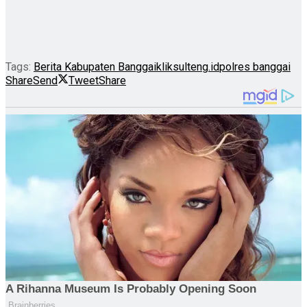
Tags:
Berita Kabupaten Banggai
kliksulteng.id
polres banggai
Share
Send
Tweet
Share