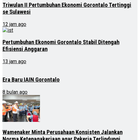
Triwulan II Pertumbuhan Ekonomi Gorontalo Tertinggi
se Sulawesi
12 jam ago
Pertumbuhan Ekonomi Gorontalo Stabil Ditengah
Efisiensi Anggaran
13 jam ago
Era Baru IAIN Gorontalo
8 bulan ago
Wamenaker Minta Perusahaan Konsisten Jalankan
Norma Ketenagakerjaan agar Pekerja Terlindungi