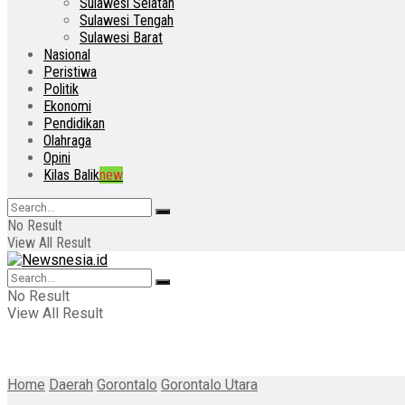
Sulawesi Selatan
Sulawesi Tengah
Sulawesi Barat
Nasional
Peristiwa
Politik
Ekonomi
Pendidikan
Olahraga
Opini
Kilas Balik
new
No Result
View All Result
No Result
View All Result
Home
Daerah
Gorontalo
Gorontalo Utara