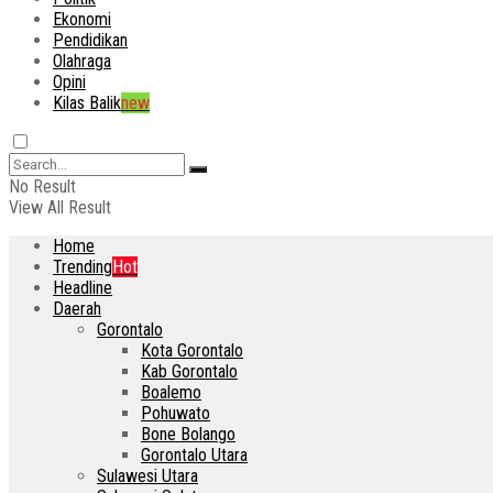
Ekonomi
Pendidikan
Olahraga
Opini
Kilas Balik
new
No Result
View All Result
Home
Trending
Hot
Headline
Daerah
Gorontalo
Kota Gorontalo
Kab Gorontalo
Boalemo
Pohuwato
Bone Bolango
Gorontalo Utara
Sulawesi Utara