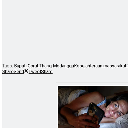
Tags:
Bupati Gorut Thariq Modanggu
Kesejahteraan masyarakat
Share
Send
Tweet
Share