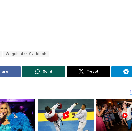
Wagub Idah Syahidah
hare
Send
Tweet