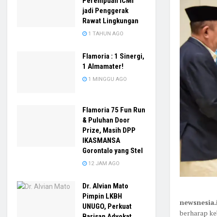
Perempuan ICMI
jadi Penggerak
Rawat Lingkungan
1 TAHUN AGO
Flamoria : 1 Sinergi,
1 Almamater!
1 MINGGU AGO
Flamoria 75 Fun Run
& Puluhan Door
Prize, Masih DPP
IKASMANSA
Gorontalo yang Stel
12 JAM AGO
Dr. Alvian Mato
Pimpin LKBH
newsnesia
UNUGO, Perkuat
berharap ke
Barisan Advokat