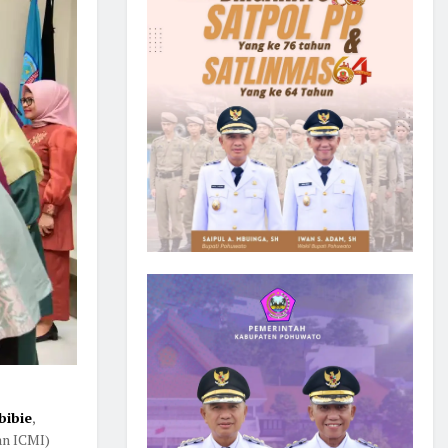
bibie
,
an ICMI)