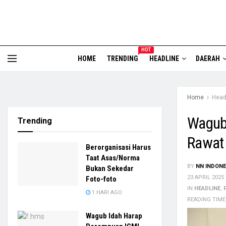
HOT
HOME
TRENDING
HEADLINE
DAERAH
Home
Head
Wagub
Trending
Rawat
Berorganisasi Harus
Taat Asas/Norma
BY
NN INDONE
Bukan Sekedar
23 APRIL 2025
Foto-foto
IN
HEADLINE
,
1 HARI AGO
READING TIME
Wagub Idah Harap