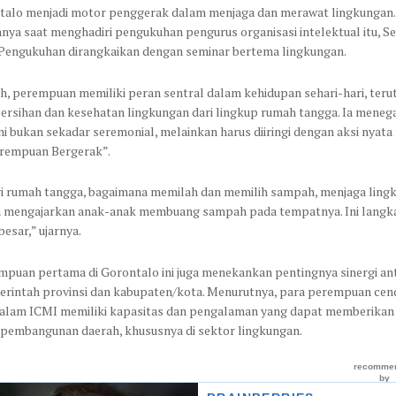
talo menjadi motor penggerak dalam menjaga dan merawat lingkungan. 
nya saat menghadiri pengukuhan pengurus organisasi intelektual itu, Se
. Pengukuhan dirangkaikan dengan seminar bertema lingkungan.
h, perempuan memiliki peran sentral dalam kehidupan sehari-hari, ter
ersihan dan kesehatan lingkungan dari lingkup rumah tangga. Ia meneg
ni bukan sekadar seremonial, melainkan harus diiringi dengan aksi nyata
rempuan Bergerak”.
ri rumah tangga, bagaimana memilah dan memilih sampah, menjaga ling
ta mengajarkan anak-anak membuang sampah pada tempatnya. Ini langkah
esar,” ujarnya.
puan pertama di Gorontalo ini juga menekankan pentingnya sinergi an
rintah provinsi dan kabupaten/kota. Menurutnya, para perempuan cen
alam ICMI memiliki kapasitas dan pengalaman yang dapat memberikan 
 pembangunan daerah, khususnya di sektor lingkungan.