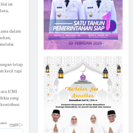
Hal ini
lasa,
utama dalam
askan,
 melalui
kungan tetap
 kecil tapi
tara ICMI
dekia yang
kontribusi