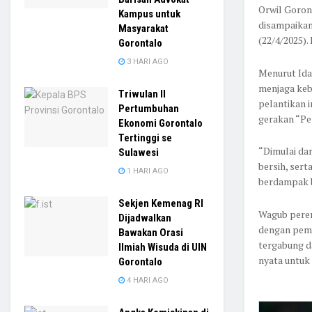
Orwil Goron
Kampus untuk
disampaikan
Masyarakat
(22/4/2025)
Gorontalo
3 HARI AGO
Menurut Ida
menjaga keb
Triwulan II
pelantikan i
Pertumbuhan
gerakan “Pe
Ekonomi Gorontalo
Tertinggi se
“Dimulai da
Sulawesi
bersih, ser
1 HARI AGO
berdampak b
Sekjen Kemenag RI
Wagub perem
Dijadwalkan
dengan peme
Bawakan Orasi
tergabung d
Ilmiah Wisuda di UIN
nyata untuk
Gorontalo
4 HARI AGO