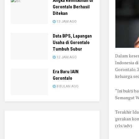
Angka Kemiskinan di
Gorontalo Berhasil
Ditekan
13 JAM AGO
Data BPS, Lapangan
Usaha di Gorontalo
Tumbuh Subur
Dalam kesem
12 JAM AGO
Indonesia di
Gorontalo. 
Era Baru IAIN
keluarga se
Gorontalo
8 BULAN AGO
“Ini bukti b
Semangat Wo
Terakhir Id
gerakan kon
(rls/adv)