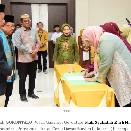
f.hms
.id, GORONTALO-
Wakil Gubernur Gorontalo
Idah Syahidah Rusli Ha
beradaan Perempuan Ikatan Cendekiawan Muslim Indonesia ( Perempu