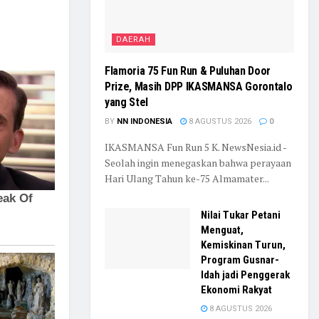
DAERAH
Flamoria 75 Fun Run & Puluhan Door
Prize, Masih DPP IKASMANSA Gorontalo
yang Stel
BY
NN INDONESIA
8 AGUSTUS 2026
0
IKASMANSA Fun Run 5 K. NewsNesia.id -
Seolah ingin menegaskan bahwa perayaan
Hari Ulang Tahun ke-75 Almamater...
Nilai Tukar Petani
Menguat,
Kemiskinan Turun,
Program Gusnar-
Idah jadi Penggerak
Ekonomi Rakyat
8 AGUSTUS 2026