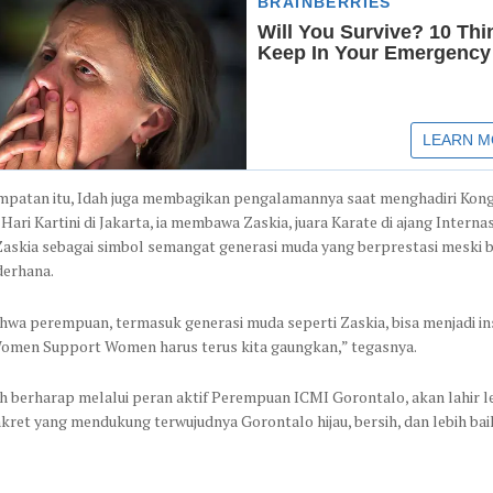
patan itu, Idah juga membagikan pengalamannya saat menghadiri Kong
 Hari Kartini di Jakarta, ia membawa Zaskia, juara Karate di ajang Interna
Zaskia sebagai simbol semangat generasi muda yang berprestasi meski b
derhana.
ahwa perempuan, termasuk generasi muda seperti Zaskia, bisa menjadi ins
men Support Women harus terus kita gaungkan,” tegasnya.
ah berharap melalui peran aktif Perempuan ICMI Gorontalo, akan lahir l
kret yang mendukung terwujudnya Gorontalo hijau, bersih, dan lebih bai