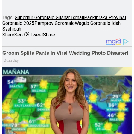
Tags:
Gubernur Gorontalo Gusnar Ismail
Paskibraka Provinsi
Gorontalo 2025
Pemprov Gorontalo
Wagub Gorontalo Idah
Syahidah
Share
Send
Tweet
Share