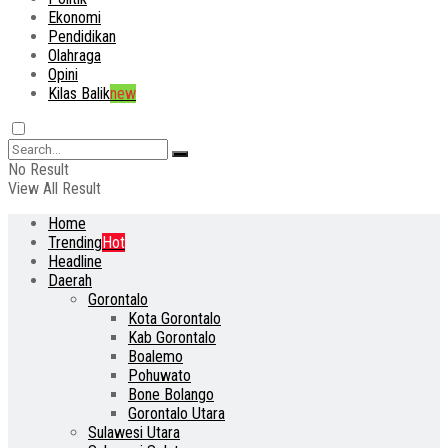
Ekonomi
Pendidikan
Olahraga
Opini
Kilas Balik
new
No Result
View All Result
Home
Trending
Hot
Headline
Daerah
Gorontalo
Kota Gorontalo
Kab Gorontalo
Boalemo
Pohuwato
Bone Bolango
Gorontalo Utara
Sulawesi Utara