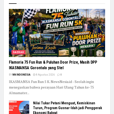
DAERAH
Flamoria 75 Fun Run & Puluhan Door Prize, Masih DPP
IKASMANSA Gorontalo yang Stel
BY
NN INDONESIA
8 Agustus 2026
0
IKASMANSA Fun Run 5 K. NewsNesia.id - Seolah ingin
menegaskan bahwa perayaan Hari Ulang Tahun ke-75
Almamater...
Nilai Tukar Petani Menguat, Kemiskinan
Turun, Program Gusnar-Idah jadi Penggerak
Ekonomi Rakyat