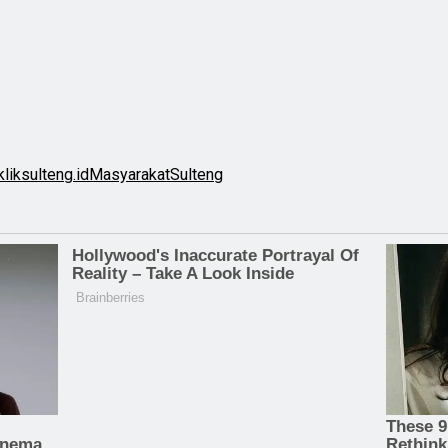
kliksulteng.id
Masyarakat
Sulteng