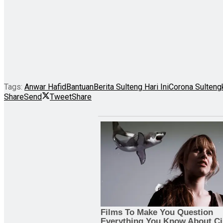
Tags:
Anwar Hafid
Bantuan
Berita Sulteng Hari Ini
Corona Sulteng
Share
Send
Tweet
Share