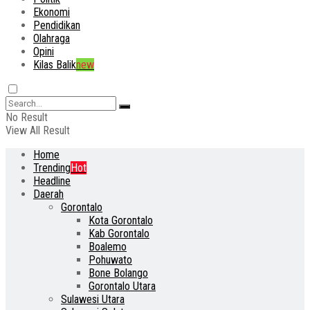
Ekonomi
Pendidikan
Olahraga
Opini
Kilas Balik
new
No Result
View All Result
Home
Trending
Hot
Headline
Daerah
Gorontalo
Kota Gorontalo
Kab Gorontalo
Boalemo
Pohuwato
Bone Bolango
Gorontalo Utara
Sulawesi Utara