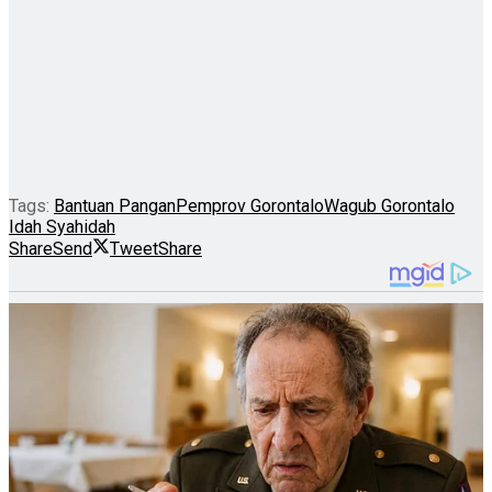
Tags:
Bantuan Pangan
Pemprov Gorontalo
Wagub Gorontalo
Idah Syahidah
Share
Send
Tweet
Share