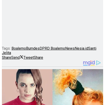
Tags:
Boalemo
Bumdes
DPRD Boalemo
NewsNesia.id
Santi
Jelita
Share
Send
Tweet
Share