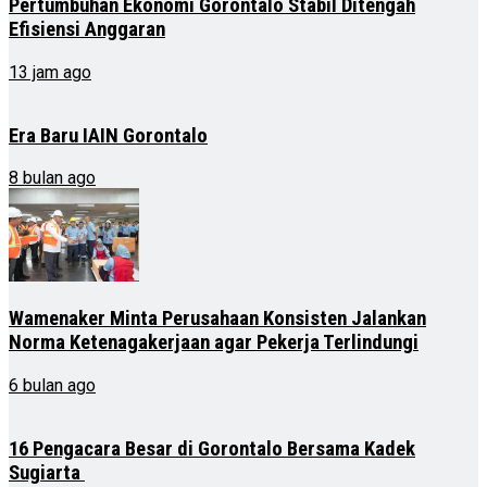
Pertumbuhan Ekonomi Gorontalo Stabil Ditengah
Efisiensi Anggaran
13 jam ago
Era Baru IAIN Gorontalo
8 bulan ago
Wamenaker Minta Perusahaan Konsisten Jalankan
Norma Ketenagakerjaan agar Pekerja Terlindungi
6 bulan ago
16 Pengacara Besar di Gorontalo Bersama Kadek
Sugiarta