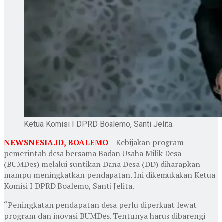
Ketua Komisi I DPRD Boalemo, Santi Jelita.
NEWSNESIA.ID
,
BOALEMO
– Kebijakan program
pemerintah desa bersama Badan Usaha Milik Desa
(BUMDes) melalui suntikan Dana Desa (DD) diharapkan
mampu meningkatkan pendapatan. Ini dikemukakan Ketua
Komisi I DPRD Boalemo, Santi Jelita.
“Peningkatan pendapatan desa perlu diperkuat lewat
program dan inovasi BUMDes. Tentunya harus dibarengi