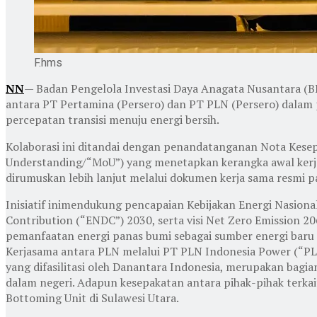
F.hms
NN
— Badan Pengelola Investasi Daya Anagata Nusantara (B
antara PT Pertamina (Persero) dan PT PLN (Persero) dalam 
percepatan transisi menuju energi bersih.
Kolaborasi ini ditandai dengan penandatanganan Nota Ke
Understanding/“MoU”) yang menetapkan kerangka awal kerj
dirumuskan lebih lanjut melalui dokumen kerja sama resmi pa
Inisiatif inimendukung pencapaian Kebijakan Energi Nasion
Contribution (“ENDC”) 2030, serta visi Net Zero Emission 
pemanfaatan energi panas bumi sebagai sumber energi baru 
Kerjasama antara PLN melalui PT PLN Indonesia Power (“PL
yang difasilitasi oleh Danantara Indonesia, merupakan bagi
dalam negeri. Adapun kesepakatan antara pihak-pihak terka
Bottoming Unit di Sulawesi Utara.