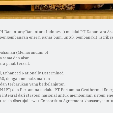
PI Danantara/Danantara Indonesia) melalui PT Danantara Asse
pengembangan energi panas bumi untuk pembangkit listrik se
sepahaman (Memorandum of
a sama dan akan
ra pihak terkait.
al, Enhanced Nationally Determined
2060, dengan memaksimalkan
dan terbarukan yang berkelanjutan.
N IP”) dan Pertamina melalui PT Pertamina Geothermal Energ
an integral dari strategi nasional untuk membangun sistem en
it telah disetujui lewat Consortium Agreement khususnya un