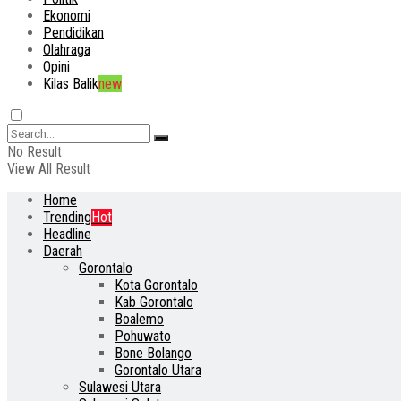
Ekonomi
Pendidikan
Olahraga
Opini
Kilas Balik
new
No Result
View All Result
Home
Trending
Hot
Headline
Daerah
Gorontalo
Kota Gorontalo
Kab Gorontalo
Boalemo
Pohuwato
Bone Bolango
Gorontalo Utara
Sulawesi Utara