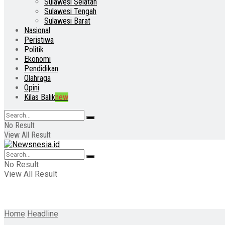
Sulawesi Selatan
Sulawesi Tengah
Sulawesi Barat
Nasional
Peristiwa
Politik
Ekonomi
Pendidikan
Olahraga
Opini
Kilas Balik
new
No Result
View All Result
No Result
View All Result
Home
Headline